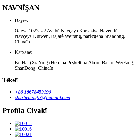
NAVNÎŞAN
Dayre:
Odeya 1023, #2 Avahî, Navçeya Karsaziya Navendî,
Navçeya Kuiwen, Bajarê Weifang, parêzgeha Shandong,
Chinaîn
Karxane:
BinHai (XiaYing) Herêma Pêşkeftina Aborî, Bajarê WeiFang,
ShanDong, Chinaîn
Têkelî
+86 18678459190
charlietang93@hotmail.com
Profîla Civakî