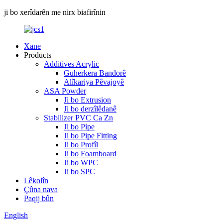
ji bo xerîdarên me nirx biafirînin
Xane
Products
Additives Acrylic
Guherkera Bandorê
Alîkariya Pêvajoyê
ASA Powder
Ji bo Extrusion
Ji bo derzîlêdanê
Stabilizer PVC Ca Zn
Ji bo Pipe
Ji bo Pipe Fitting
Ji bo Profîl
Ji bo Foamboard
Ji bo WPC
Ji bo SPC
Lêkolîn
Çûna nava
Paqij bûn
English