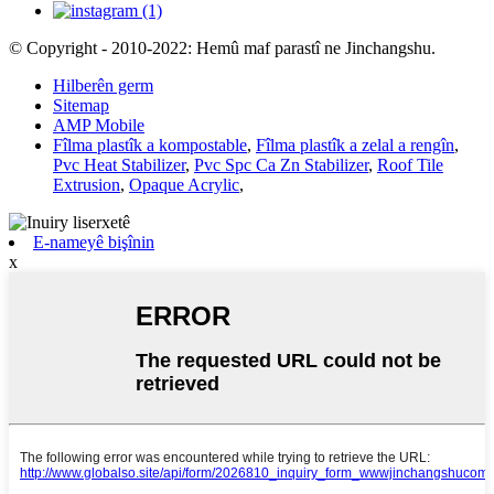
© Copyright - 2010-2022: Hemû maf parastî ne Jinchangshu.
Hilberên germ
Sitemap
AMP Mobile
Fîlma plastîk a kompostable
,
Fîlma plastîk a zelal a rengîn
,
Pvc Heat Stabilizer
,
Pvc Spc Ca Zn Stabilizer
,
Roof Tile
Extrusion
,
Opaque Acrylic
,
E-nameyê bişînin
x