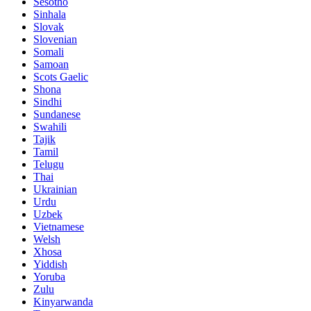
Sesotho
Sinhala
Slovak
Slovenian
Somali
Samoan
Scots Gaelic
Shona
Sindhi
Sundanese
Swahili
Tajik
Tamil
Telugu
Thai
Ukrainian
Urdu
Uzbek
Vietnamese
Welsh
Xhosa
Yiddish
Yoruba
Zulu
Kinyarwanda