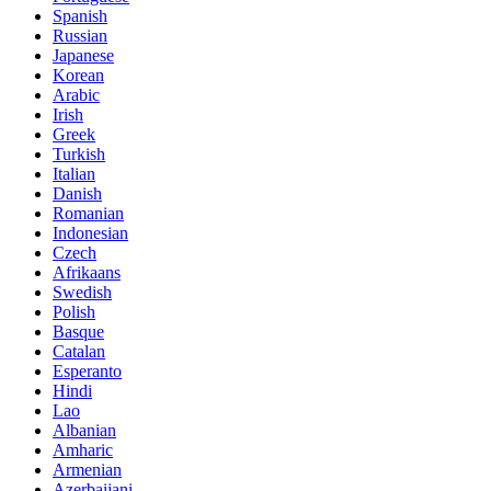
Spanish
Russian
Japanese
Korean
Arabic
Irish
Greek
Turkish
Italian
Danish
Romanian
Indonesian
Czech
Afrikaans
Swedish
Polish
Basque
Catalan
Esperanto
Hindi
Lao
Albanian
Amharic
Armenian
Azerbaijani