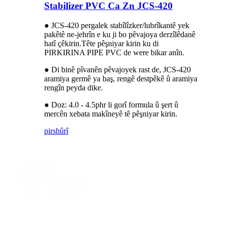
Stabilizer PVC Ca Zn JCS-420
● JCS-420 pergalek stabîlîzker/lubrîkantê yek
pakêtê ne-jehrîn e ku ji bo pêvajoya derzîlêdanê
hatî çêkirin.Tête pêşniyar kirin ku di
PIRKIRINA PIPE PVC de were bikar anîn.
● Di binê pîvanên pêvajoyek rast de, JCS-420
aramiya germê ya baş, rengê destpêkê û aramiya
rengîn peyda dike.
● Doz: 4.0 - 4.5phr li gorî formula û şert û
mercên xebata makîneyê tê pêşniyar kirin.
pirs
hûrî