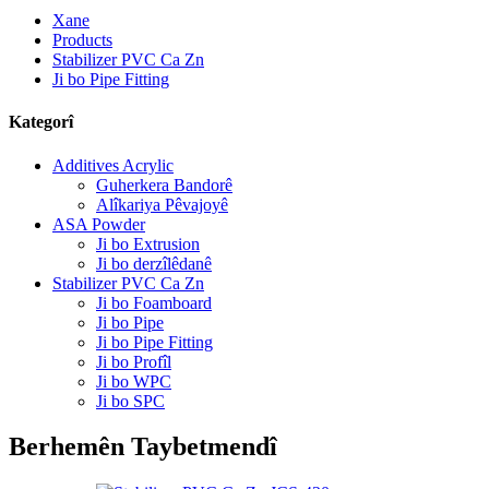
Xane
Products
Stabilizer PVC Ca Zn
Ji bo Pipe Fitting
Kategorî
Additives Acrylic
Guherkera Bandorê
Alîkariya Pêvajoyê
ASA Powder
Ji bo Extrusion
Ji bo derzîlêdanê
Stabilizer PVC Ca Zn
Ji bo Foamboard
Ji bo Pipe
Ji bo Pipe Fitting
Ji bo Profîl
Ji bo WPC
Ji bo SPC
Berhemên Taybetmendî