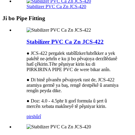
Stabilizer PVC Ca Zn JCS-420
Ji bo Pipe Fitting
Stabilizer PVC Ca Zn JCS-422
● JCS-422 pergalek stabîlîzker/lubrîkker a yek
pakêtê ne-jehrîn e ku ji bo pêvajoya derzîlêdanê
hatî çêkirin.Tête pêşniyar kirin ku di
PIRKIRINA PIPE PVC de were bikar anîn.
● Di binê pîvanên pêvajoyek rast de, JCS-422
aramiya germê ya baş, rengê destpêkê û aramiya
rengîn peyda dike.
● Doz: 4.0 - 4.5phr li gorî formula û şert û
mercên xebata makîneyê tê pêşniyar kirin.
pirs
hûrî